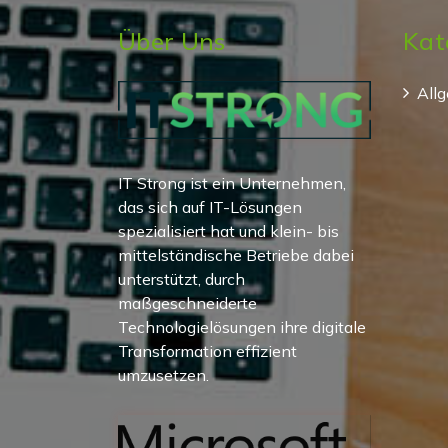
Über Uns
Kat
All
IT Strong ist ein Unternehmen,
das sich auf IT-Lösungen
spezialisiert hat und klein- bis
mittelständische Betriebe dabei
unterstützt, durch
maßgeschneiderte
Technologielösungen ihre digitale
Transformation effizient
umzusetzen.