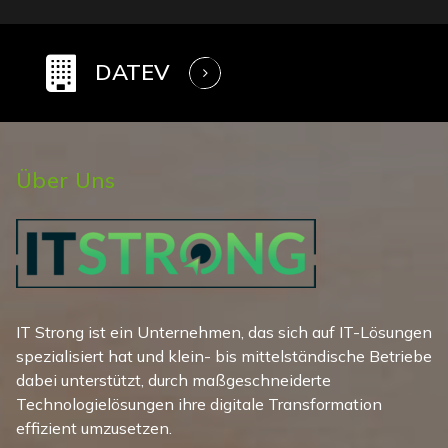
DATEV
Über Uns
IT Strong ist ein Unternehmen, das sich auf IT-Lösungen
spezialisiert hat und klein- bis mittelständische Betriebe
dabei unterstützt, durch maßgeschneiderte
Technologielösungen ihre digitale Transformation
effizient umzusetzen.